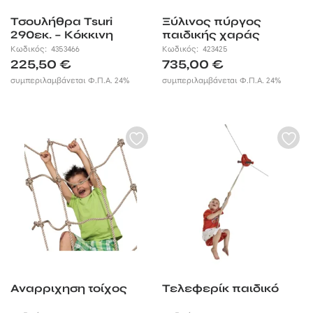
Τσουλήθρα Tsuri
Ξύλινος πύργος
290εκ. – Κόκκινη
παιδικής χαράς
cascade 90εκ.
Κωδικός:
4353466
Κωδικός:
423425
225,50
€
735,00
€
συμπεριλαμβάνεται Φ.Π.Α. 24%
συμπεριλαμβάνεται Φ.Π.Α. 24%
Αναρριχηση τοίχος
Τελεφερίκ παιδικό