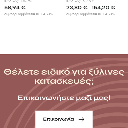
Κωδικός:
8768768
Κωδικός:
6567776
Price
58,94
€
23,80
€
154,20
€
–
range:
συμπεριλαμβάνεται Φ.Π.Α. 24%
συμπεριλαμβάνεται Φ.Π.Α. 24%
23,80 €
throug
154,20 
Θέλετε ειδικό για ξύλινες
κατασκευές;
Επικοινωνήστε μαζί μας!
Επικοινωνία