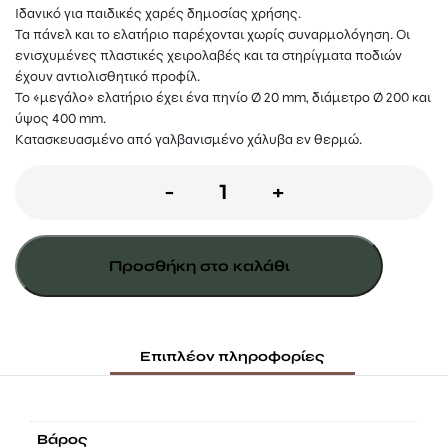
Ιδανικό για παιδικές χαρές δημοσίας χρήσης.
Τα πάνελ και το ελατήριο παρέχονται χωρίς συναρμολόγηση. Οι
ενισχυμένες πλαστικές χειρολαβές και τα στηρίγματα ποδιών
έχουν αντιολισθητικό προφίλ.
Το «μεγάλο» ελατήριο έχει ένα πηνίο Ø 20 mm, διάμετρο Ø 200 και
ύψος 400 mm.
Κατασκευασμένο από γαλβανισμένο χάλυβα εν θερμώ.
Ελατήριο
-
+
¨ΠΟΝΥ¨
για
Προσθήκη στο καλάθι
τοποθέτηση
σε
σκυρόδεμα
Επιπλέον πληροφορίες
ποσότητα
Βάρος