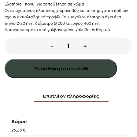
Ελατήριο ¨πόνυ¨για τοποθέτηση σε χώμα
Οι ενισχυμένες πλαστικές χειρολαβές και τα στηρίγματα ποδιών
έχουν αντιολισθητικό προφίλ. Το «μεγάλο» ελατήριο έχει ένα
πηνίο Ø 20 mm, διάμετρο Ø 200 και ύψος 400 mm.
Κατασκευασμένο από γαλβανισμένο χάλυβα εν θερμώ.
Ελατήριο
-
+
¨ΠΟΝΥ¨για
τοποθέτηση
Προσθήκη στο καλάθι
σε
χώμα
ποσότητα
Επιπλέον πληροφορίες
Βάρος
25,50 κ.