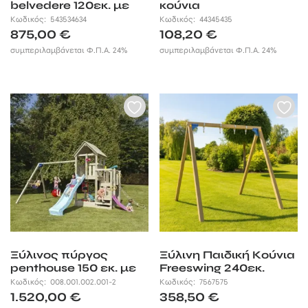
belvedere 120εκ. με
κούνια
προέκταση
Κωδικός:
543534634
Κωδικός:
44345435
875,00
€
108,20
€
συμπεριλαμβάνεται Φ.Π.Α. 24%
συμπεριλαμβάνεται Φ.Π.Α. 24%
Ξύλινος πύργος
Ξύλινη Παιδική Κούνια
penthouse 150 εκ. με
Freeswing 240εκ.
προέκταση
Κωδικός:
008.001.002.001-2
Κωδικός:
7567575
1.520,00
€
358,50
€