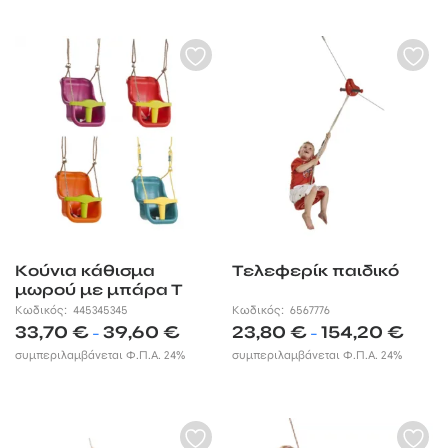
Κούνια κάθισμα
Τελεφερίκ παιδικό
μωρού με μπάρα Τ
Κωδικός:
445345345
Κωδικός:
6567776
Price
Price
33,70
€
39,60
€
23,80
€
154,20
€
–
–
range:
range:
συμπεριλαμβάνεται Φ.Π.Α. 24%
συμπεριλαμβάνεται Φ.Π.Α. 24%
33,70 €
23,80 €
through
throug
39,60 €
154,20 