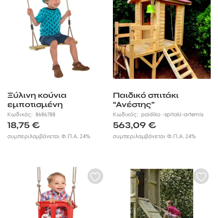
Ξύλινη κούνια
Παιδικό σπιτάκι
εμποτισμένη
“Ανέστης”
Κωδικός:
8686788
Κωδικός:
paidiko -spitaki-artemis
18,75
€
563,09
€
συμπεριλαμβάνεται Φ.Π.Α. 24%
συμπεριλαμβάνεται Φ.Π.Α. 24%