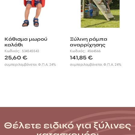
Κάθισμα μωρού
Ξύλινη ράμπα
καλάθι
αναρρίχησης
Κωδικός:
534545543
Κωδικός:
4564566
25,60
€
141,85
€
συμπεριλαμβάνεται Φ.Π.Α. 24%
συμπεριλαμβάνεται Φ.Π.Α. 24%
Θέλετε ειδικό για ξύλινες
κατασκευές;