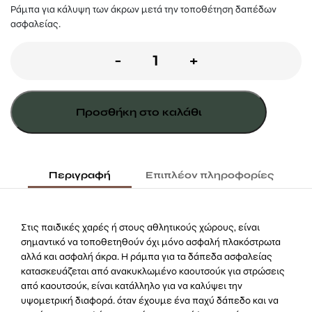
Ράμπα για κάλυψη των άκρων μετά την τοποθέτηση δαπέδων
ασφαλείας.
Ράμπα
-
+
δαπέδου
ασφαλείας
Προσθήκη στο καλάθι
2-
5
x
Περιγραφή
Επιπλέον πληροφορίες
25
x
Στις παιδικές χαρές ή στους αθλητικούς χώρους, είναι
100εκ.
σημαντικό να τοποθετηθούν όχι μόνο ασφαλή πλακόστρωτα
αλλά και ασφαλή άκρα. Η ράμπα για τα δάπεδα ασφαλείας
ποσότητα
κατασκευάζεται από ανακυκλωμένο καουτσούκ για στρώσεις
από καουτσούκ, είναι κατάλληλο για να καλύψει την
υψομετρική διαφορά. όταν έχουμε ένα παχύ δάπεδο και να