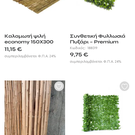
Καλαμωτή ψιλή
Συνθετική Φυλλωσιά
economy 150X300
Πυξάρι – Premium
50×50εκ.
11,15
€
Κωδικός:
188019
9,75
€
συμπεριλαμβάνεται Φ.Π.Α. 24%
συμπεριλαμβάνεται Φ.Π.Α. 24%