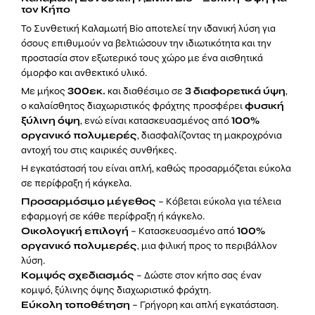
τον Κήπο
Το Συνθετική Καλαμωτή Bio αποτελεί την ιδανική λύση για
όσους επιθυμούν να βελτιώσουν την ιδιωτικότητα και την
προστασία στον εξωτερικό τους χώρο με ένα αισθητικά
όμορφο και ανθεκτικό υλικό.
Με μήκος
300εκ.
και διαθέσιμο σε
3 διαφορετικά ύψη
,
ο καλαίσθητος διαχωριστικός φράχτης προσφέρει
φυσική
ξύλινη όψη
, ενώ είναι κατασκευασμένος από
100%
οργανικό πολυμερές
, διασφαλίζοντας τη μακροχρόνια
αντοχή του στις καιρικές συνθήκες.
Η εγκατάστασή του είναι απλή, καθώς προσαρμόζεται εύκολα
σε περίφραξη ή κάγκελα.
Προσαρμόσιμο μέγεθος
– Κόβεται εύκολα για τέλεια
εφαρμογή σε κάθε περίφραξη ή κάγκελο.
Οικολογική επιλογή
– Κατασκευασμένο από
100%
οργανικό πολυμερές
, μια φιλική προς το περιβάλλον
λύση.
Κομψός σχεδιασμός
– Δώστε στον κήπο σας έναν
κομψό, ξύλινης όψης διαχωριστικό φράχτη.
Εύκολη τοποθέτηση
– Γρήγορη και απλή εγκατάσταση.