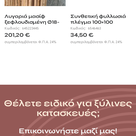
Λυγαριά μασίφ
Συνθετική φυλλωσιά
ξεφλουδισμένη Ø18-
πλέγμα 100×100
30mm
Κωδικός:
645223445
Κωδικός:
6546463
201,20
€
34,50
€
συμπεριλαμβάνεται Φ.Π.Α. 24%
συμπεριλαμβάνεται Φ.Π.Α. 24%
Θέλετε ειδικό για ξύλινες
κατασκευές;
Επικοινωνήστε μαζί μας!