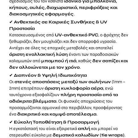
σχεδιασμός του τον καθιστά
ιδανικό για μπαλκόνια,
κήπους, αυλές, διαχωριστικά, περιφράξεις και
διακοσμητικές εφαρμογές
.
✔
Ανθεκτικός σε Καιρικές Συνθήκες & UV
Προστασία
Κατασκευασμένος από
UV-ανθεκτικό PVC
, ο φράχτης δεν
ξεθωριάζει, δεν μουχλιάζει και δεν απορροφά υγρασία.
Αντέχει σε όλες τις εποχικές μεταβολές και αποτελεί
άριστη εναλλακτική λύση
έναντι των παραδοσιακών
καλαμωτών από
μπαμπού ή ιτιά
, καθώς
δεν σαπίζει και
δεν αλλοιώνεται με τον χρόνο
.
✔
Διαπνέον & Υψηλή Ιδιωτικότητα
Οι
στενές αποστάσεις μεταξύ των σωλήνων
(1mm –
2mm) επιτρέπουν
άριστη κυκλοφορία αέρα
, ενώ
ταυτόχρονα εξασφαλίζουν
πλήρη προστασία από τα
αδιάκριτα βλέμματα
. Οι φυσικές αποχρώσεις του
προσαρμόζονται αρμονικά στο περιβάλλον, προσφέροντας
ένα
διακριτικό και κομψό αποτέλεσμα
.
✔
Εύκολη Τοποθέτηση & Προσαρμογή
Η εγκατάστασή του είναι εξαιρετικά
απλή
και μπορεί να
στερεωθεί εύκολα με
δεματικά καλωδίων (tie wraps)
.