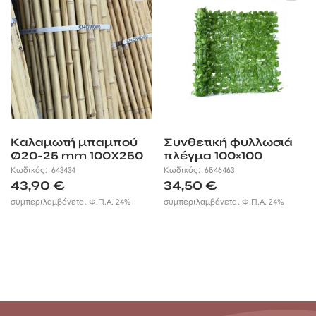
Καλαμωτή μπαμπού
Συνθετική φυλλωσιά
Ø20-25 mm 100X250
πλέγμα 100×100
Κωδικός:
643434
Κωδικός:
6546463
43,90
€
34,50
€
συμπεριλαμβάνεται Φ.Π.Α. 24%
συμπεριλαμβάνεται Φ.Π.Α. 24%