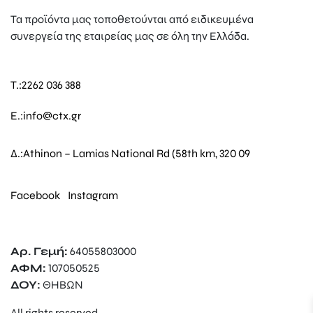
Τα προϊόντα μας τοποθετούνται από ειδικευμένα
συνεργεία της εταιρείας μας σε όλη την Ελλάδα.
T.:
2262 036 388
E.:
info@ctx.gr
Δ.:
Athinon – Lamias National Rd (58th km, 320 09
Facebook
Instagram
Αρ. Γεμή:
64055803000
ΑΦΜ:
107050525
ΔΟΥ:
ΘΗΒΩΝ
All rights reserved.