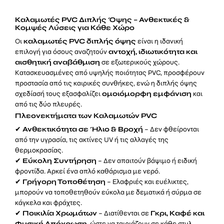
Καλαμωτές PVC Διπλής Όψης – Ανθεκτικές &
Κομψές Λύσεις για Κάθε Χώρο
Οι
καλαμωτές PVC διπλής όψης
είναι η ιδανική
επιλογή για όσους αναζητούν
αντοχή, ιδιωτικότητα και
αισθητική αναβάθμιση
σε εξωτερικούς χώρους.
Κατασκευασμένες από υψηλής ποιότητας PVC, προσφέρουν
προστασία από τις καιρικές συνθήκες, ενώ η διπλής όψης
σχεδίασή τους εξασφαλίζει
ομοιόμορφη εμφάνιση
και
από τις δύο πλευρές.
Πλεονεκτήματα των Καλαμωτών PVC
✔
Ανθεκτικότητα σε Ήλιο & Βροχή
– Δεν φθείρονται
από την υγρασία, τις ακτίνες UV ή τις αλλαγές της
θερμοκρασίας.
✔
Εύκολη Συντήρηση
– Δεν απαιτούν βάψιμο ή ειδική
φροντίδα. Αρκεί ένα απλό καθάρισμα με νερό.
✔
Γρήγορη Τοποθέτηση
– Ελαφριές και ευέλικτες,
μπορούν να τοποθετηθούν εύκολα με δεματικά ή σύρμα σε
κάγκελα και φράχτες.
✔
Ποικιλία Χρωμάτων
– Διατίθενται σε
Γκρι, Καφέ και
Φυσική Απόχρωση
, ώστε να ταιριάζουν σε κάθε στυλ