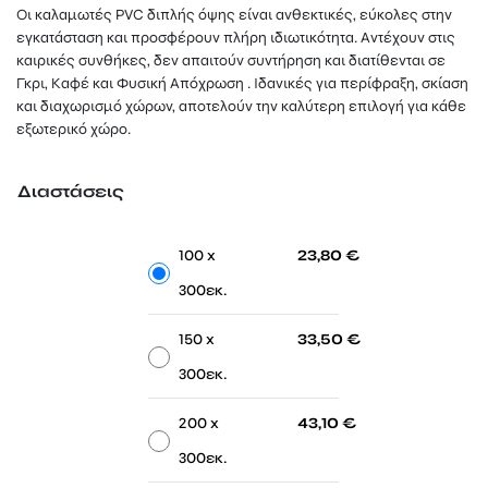
23,80 €
Οι καλαμωτές PVC διπλής όψης είναι ανθεκτικές, εύκολες στην
through
εγκατάσταση και προσφέρουν πλήρη ιδιωτικότητα. Αντέχουν στις
43,10 €
καιρικές συνθήκες, δεν απαιτούν συντήρηση και διατίθενται σε
Γκρι, Καφέ και Φυσική Απόχρωση . Ιδανικές για περίφραξη, σκίαση
και διαχωρισμό χώρων, αποτελούν την καλύτερη επιλογή για κάθε
εξωτερικό χώρο.
Διαστάσεις
-
-
100 x
23,80
€
300εκ.
-
-
150 x
33,50
€
300εκ.
-
-
200 x
43,10
€
300εκ.