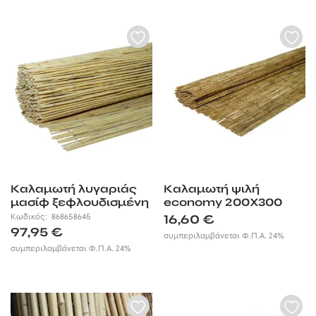
Καλαμωτή λυγαριάς
Καλαμωτή ψιλή
μασίφ ξεφλουδισμένη
economy 200X300
200×500 Ø5-12 mm
Κωδικός:
868658645
16,60
€
97,95
€
συμπεριλαμβάνεται Φ.Π.Α. 24%
συμπεριλαμβάνεται Φ.Π.Α. 24%