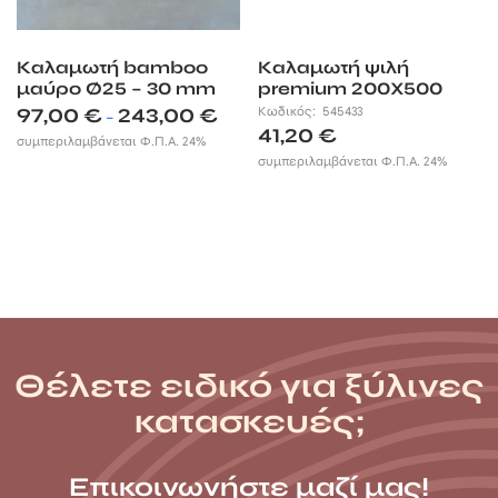
Καλαμωτή bamboo
Καλαμωτή ψιλή
μαύρο Ø25 – 30 mm
premium 200X500
Price
97,00
€
243,00
€
Κωδικός:
545433
–
range:
41,20
€
συμπεριλαμβάνεται Φ.Π.Α. 24%
97,00 €
συμπεριλαμβάνεται Φ.Π.Α. 24%
through
243,00 €
Θέλετε ειδικό για ξύλινες
κατασκευές;
Επικοινωνήστε μαζί μας!