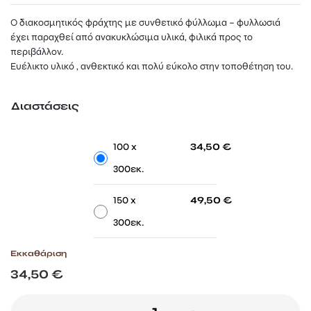
range:
34,50 €
Ο διακοσμητικός φράχτης με συνθετικό φύλλωμα – φυλλωσιά
through
έχει παραχθεί από ανακυκλώσιμα υλικά, φιλικά προς το
49,50 €
περιβάλλον.
Ευέλικτο υλικό , ανθεκτικό και πολύ εύκολο στην τοποθέτηση του.
Διαστάσεις
-
-
100 x
34,50
€
300εκ.
-
-
150 x
49,50
€
300εκ.
Εκκαθάριση
34,50
€