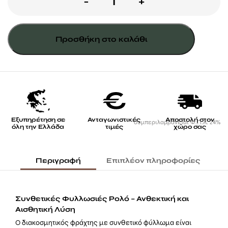
Συνθετική
-
+
φυλλωσιά
πλέγμα
Προσθήκη στο καλάθι
100x100
σκούρο
πράσινο
ποσότητα
Εξυπηρέτηση σε
Ανταγωνιστικές
Αποστολή στον
συμπεριλαμβάνεται Φ.Π.Α. 24%
όλη την Ελλάδα
τιμές
χώρο σας
Περιγραφή
Επιπλέον πληροφορίες
Συνθετικές Φυλλωσιές Ρολό – Ανθεκτική και
Αισθητική Λύση
Ο διακοσμητικός φράχτης με συνθετικό φύλλωμα είναι