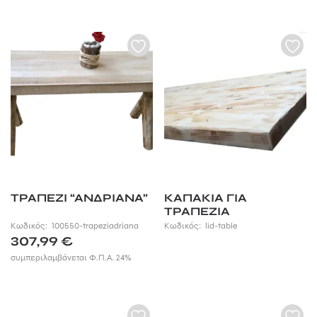
ΤΡΑΠΕΖΙ “ΑΝΔΡΙΑΝΑ”
KAΠΑΚΙΑ ΓΙΑ
ΤΡΑΠΕΖΙΑ
Κωδικός:
100550-trapeziadriana
Κωδικός:
lid-table
307,99
€
συμπεριλαμβάνεται Φ.Π.Α. 24%