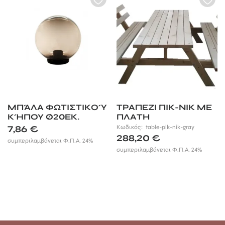
ΜΠΆΛΑ ΦΩΤΙΣΤΙΚΟΎ
ΤΡΑΠΕΖΙ ΠΙΚ-ΝΙΚ ΜΕ
ΚΉΠΟΥ Ø20ΕΚ.
ΠΛΑΤΗ
7,86
€
Κωδικός:
table-pik-nik-gray
288,20
€
συμπεριλαμβάνεται Φ.Π.Α. 24%
συμπεριλαμβάνεται Φ.Π.Α. 24%