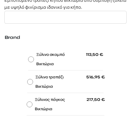
516,95 €
Εμποτισμένο τραπέζι κήπου Βικτώρια από συμπαγή ξυλεία
με υψηλό φινίρισμα ιδανικό για κήπο.
Brand
-
-
Ξύλινο σκαμπό
113,50
€
Βικτώρια
-
-
Ξύλινο τραπέζι
516,95
€
Βικτώρια
-
-
Ξύλινος πάγκος
217,50
€
Βικτώρια