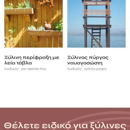
Ξύλινη περίφραξη με
Ξύλινος πύργος
λεία τάβλα
ναυαγοσώστη
Κωδικός:
per-desired-frax
Κωδικός:
xylinos-pyrgos
Θέλετε ειδικό για ξύλινες