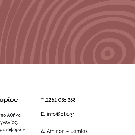
ορίες
T.:
2262 036 388
E.:
info@ctx.gr
πό Αθήνα
γγελίας.
 μεταφορών
Δ.:
Athinon – Lamias