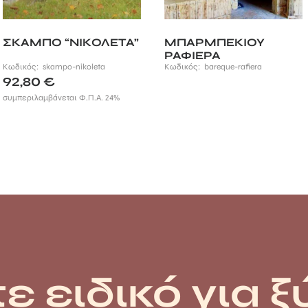
ΣΚΑΜΠΟ “ΝΙΚΟΛΕΤΑ”
ΜΠΑΡΜΠΕΚΙΟΥ
ΡΑΦΙΕΡΑ
Κωδικός:
skampo-nikoleta
Κωδικός:
bareque-rafiera
92,80
€
συμπεριλαμβάνεται Φ.Π.Α. 24%
 €
h
 €
ε ειδικό για ξ