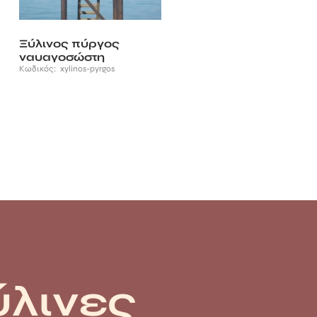
Ξύλινος πύργος
ναυαγοσώστη
Κωδικός:
xylinos-pyrgos
ύλινες