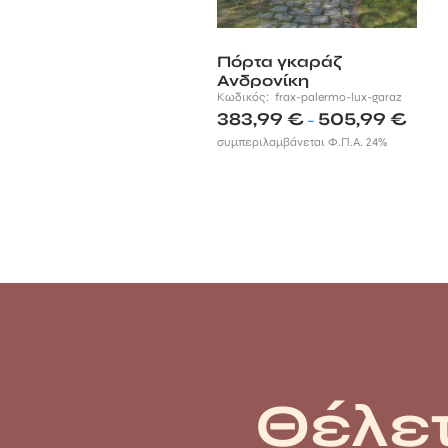
Πόρτα γκαράζ
Ανδρονίκη
Κωδικός:
frax-palermo-lux-garaz
Price
383,99
€
505,99
€
–
range:
συμπεριλαμβάνεται Φ.Π.Α. 24%
383,99
throug
505,99
Θέλετ