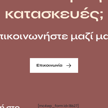
κατασκευές;
πικοινωνήστε μαζί μα
Επικοινωνία
ή στο
[mc4wp_form id=18627]