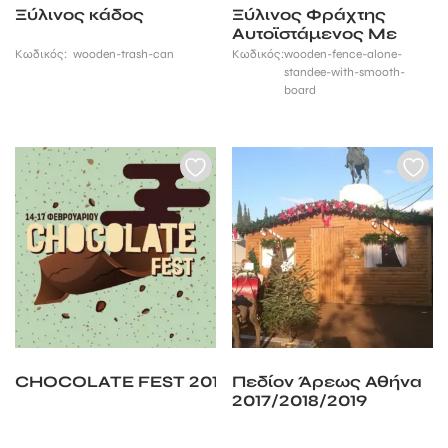
Ξύλινος κάδος
Ξύλινος Φράχτης
Αυτοϊστάμενος Με
Λεία Τάβλα
Κωδικός:
wooden-trash-can
Κωδικός:
wooden-fence-alone-
standee-with-smooth-
board
CHOCOLATE FEST 2019
Πεδίον Άρεως Αθήνα
2017/2018/2019