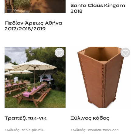
Santa Claus Kingdm
2018
Πεδίον Άρεως Αθήνα
2017/2018/2019
Τραπέζι πικ-νικ
Ξύλινος κάδος
Κωδικός:
table-pik-nik-
Κωδικός:
wooden-trash-can