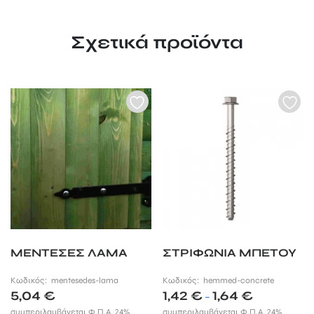
Σχετικά προϊόντα
ΜΕΝΤΕΣΕΣ ΛΑΜΑ
ΣΤΡΙΦΩΝΙΑ ΜΠΕΤΟΥ
Κωδικός:
mentesedes-lama
Κωδικός:
hemmed-concrete
Price
5,04
€
1,42
€
1,64
€
–
range:
συμπεριλαμβάνεται Φ.Π.Α. 24%
συμπεριλαμβάνεται Φ.Π.Α. 24%