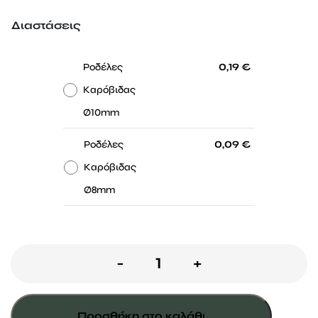
0,19 €
Διαστάσεις
-
-
Ροδέλες
0,19
€
Καρόβιδας
Ø10mm
-
-
Ροδέλες
0,09
€
Καρόβιδας
Ø8mm
ΡΟΔΕΛΕΣ
-
+
ΚΑΡΟΒΙΔΑΣ
ποσότητα
Προσθήκη στο καλάθι