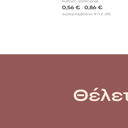
Κωδικός:
plastic-plugs
Price
0,56
€
0,86
€
–
range:
συμπεριλαμβάνεται Φ.Π.Α. 24%
0,56 €
through
0,86 €
Θέλετ