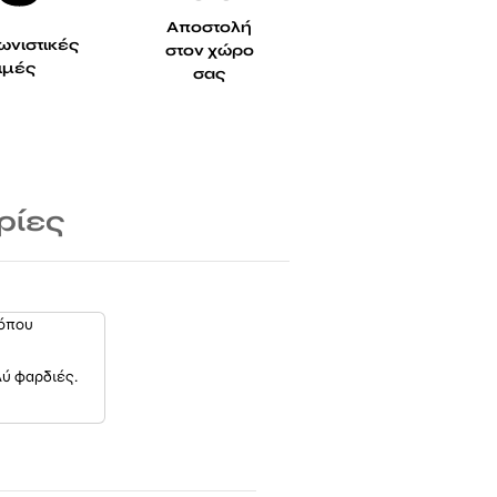
Αποστολή
ωνιστικές
στον χώρο
τιμές
σας
ρίες
 όπου
λύ φαρδιές.