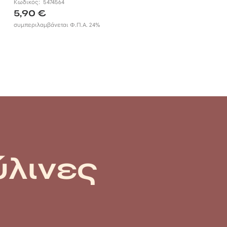
Κωδικός:
5474564
5,90
€
συμπεριλαμβάνεται Φ.Π.Α. 24%
ύλινες