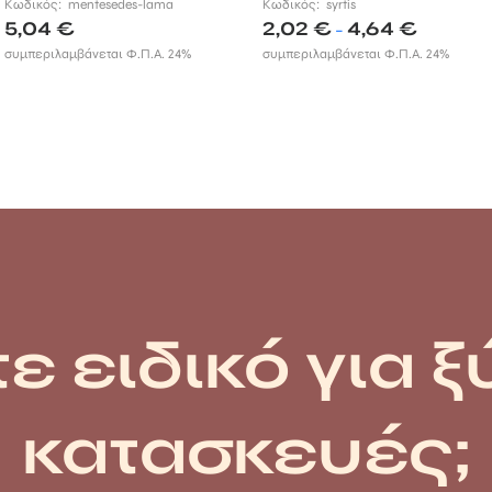
Κωδικός:
mentesedes-lama
Κωδικός:
syrtis
Price
5,04
€
2,02
€
4,64
€
–
range:
συμπεριλαμβάνεται Φ.Π.Α. 24%
συμπεριλαμβάνεται Φ.Π.Α. 24%
2,02 €
through
4,64 €
ε ειδικό για ξ
κατασκευές;