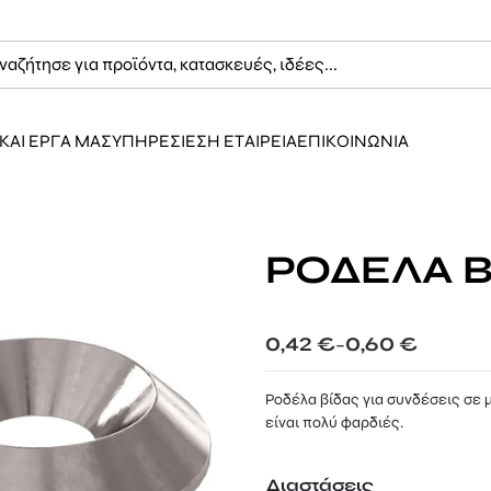
ΚΑΙ ΕΡΓΑ ΜΑΣ
ΥΠΗΡΕΣΙΕΣ
Η ΕΤΑΙΡΕΙΑ
ΕΠΙΚΟΙΝΩΝΙΑ
ΡΟΔΕΛΑ Β
Price
0,42
€
0,60
€
–
range:
0,42 €
Ροδέλα βίδας για συνδέσεις σε 
through
είναι πολύ φαρδιές.
0,60 €
Διαστάσεις