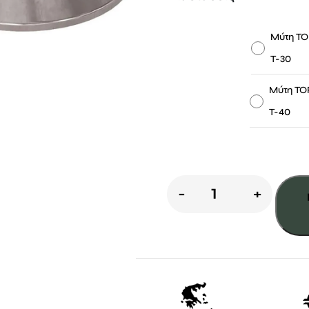
-
Μύτη T
Τ-30
-
Μύτη TO
Τ-40
ΡΟΔΕΛΑ
-
+
ΒΙΔΑΣ
ποσότητα