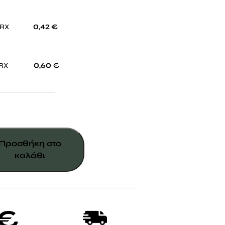
-
ORX
0,42
€
-
RX
0,60
€
Προσθήκη στο
καλάθι