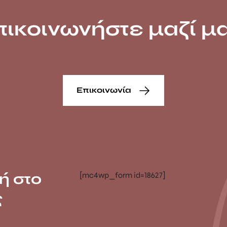
πικοινωνήστε μαζί μα
Επικοινωνία
ή στο
[mc4wp_form id=18627]
ς