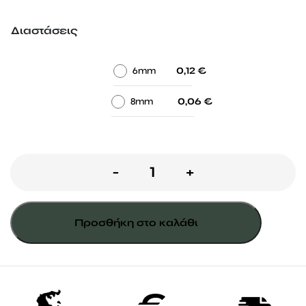
through
0,12 €
Διαστάσεις
-
-
6mm
0,12
€
-
-
8mm
0,06
€
ΠΑΞΙΜΑΔΙ
-
+
ΚΑΡΟΒΙΔΑΣ
ΕΞΑΓΩΝΟ
Προσθήκη στο καλάθι
ποσότητα