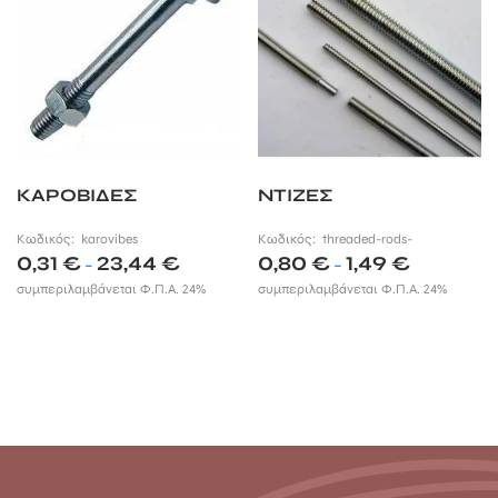
ΚΑΡΟΒΙΔΕΣ
ΝΤΙΖΕΣ
Κωδικός:
karovibes
Κωδικός:
threaded-rods-
Price
Price
0,31
€
23,44
€
0,80
€
1,49
€
–
–
range:
range:
συμπεριλαμβάνεται Φ.Π.Α. 24%
συμπεριλαμβάνεται Φ.Π.Α. 24%
0,31 €
0,80 €
through
through
23,44 €
1,49 €