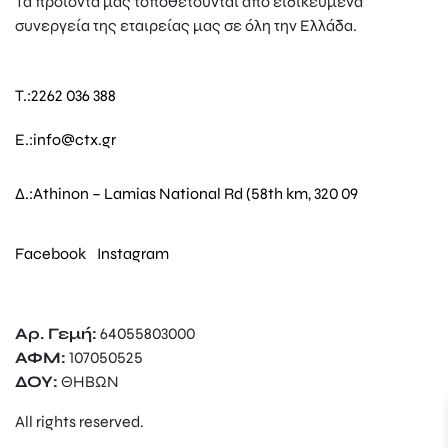
Τα προϊόντα μας τοποθετούνται από ειδικευμένα
συνεργεία της εταιρείας μας σε όλη την Ελλάδα.
T.:
2262 036 388
E.:
info@ctx.gr
Δ.:
Athinon – Lamias National Rd (58th km, 320 09
Facebook
Instagram
Αρ. Γεμή:
64055803000
ΑΦΜ:
107050525
ΔΟΥ:
ΘΗΒΩΝ
All rights reserved.