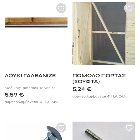
ΛΟΥΚΙ ΓΑΛΒΑΝΙΖΕ
ΠΟΜΟΛΟ ΠΟΡΤΑΣ
(ΧΟΥΦΤΑ)
Κωδικός:
potamos-galvanize
5,24
€
5,59
€
συμπεριλαμβάνεται Φ.Π.Α. 24%
συμπεριλαμβάνεται Φ.Π.Α. 24%