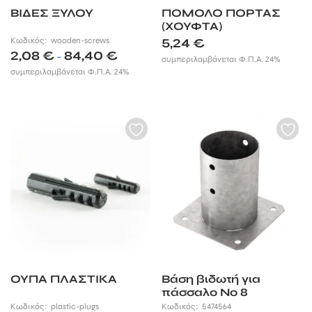
ΒΙΔΕΣ ΞΥΛΟΥ
ΠΟΜΟΛΟ ΠΟΡΤΑΣ
(ΧΟΥΦΤΑ)
Κωδικός:
wooden-screws
5,24
€
Price
2,08
€
84,40
€
–
συμπεριλαμβάνεται Φ.Π.Α. 24%
range:
συμπεριλαμβάνεται Φ.Π.Α. 24%
2,08 €
through
84,40 €
ΟΥΠΑ ΠΛΑΣΤΙΚΑ
Βάση βιδωτή για
πάσσαλο Νο 8
Κωδικός:
plastic-plugs
Κωδικός:
5474564