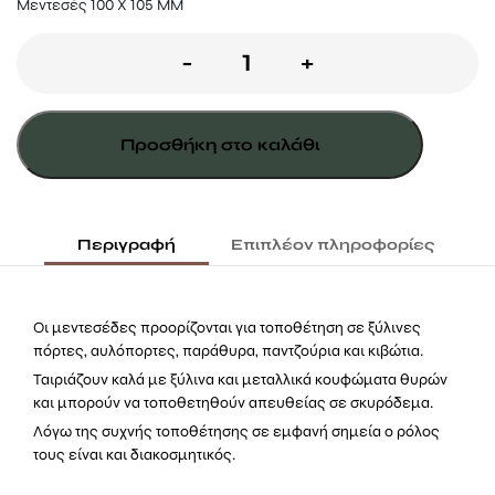
Μεντεσές 100 Χ 105 MM
Μεντεσές
-
+
100
X
Προσθήκη στο καλάθι
105
mm
ποσότητα
Περιγραφή
Επιπλέον πληροφορίες
Οι μεντεσέδες προορίζονται για τοποθέτηση σε ξύλινες
πόρτες, αυλόπορτες, παράθυρα, παντζούρια και κιβώτια.
Ταιριάζουν καλά με ξύλινα και μεταλλικά κουφώματα θυρών
και μπορούν να τοποθετηθούν απευθείας σε σκυρόδεμα.
Λόγω της συχνής τοποθέτησης σε εμφανή σημεία ο ρόλος
τους είναι και διακοσμητικός.