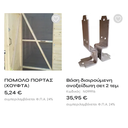
ΠΟΜΟΛΟ ΠΟΡΤΑΣ
Βάση διαιρούμενη
(ΧΟΥΦΤΑ)
ανοξείδωτη σετ 2 τεμ
5,24
€
Κωδικός:
Ν099916
35,95
€
συμπεριλαμβάνεται Φ.Π.Α. 24%
συμπεριλαμβάνεται Φ.Π.Α. 24%