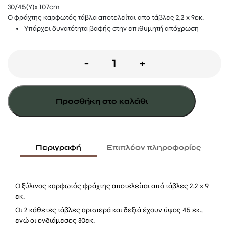
30/45(Y)x 107cm
Ο φράχτης καρφωτός τάβλα αποτελείται απο τάβλες 2,2 x 9εκ.
Υπάρχει δυνατότητα βαφής στην επιθυμητή απόχρωση
Ξύλινος
-
+
φράχτης
καρφωτός
Προσθήκη στο καλάθι
τάβλα
ποσότητα
Περιγραφή
Επιπλέον πληροφορίες
Ο ξύλινος καρφωτός φράχτης αποτελείται από τάβλες 2,2 x 9
εκ.
Οι 2 κάθετες τάβλες αριστερά και δεξιά έχουν ύψος 45 εκ.,
ενώ οι ενδιάμεσες 30εκ.