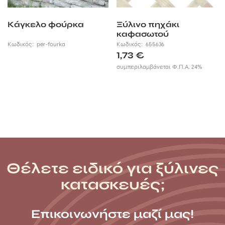
Κάγκελο φούρκα
Ξύλινο πηχάκι
καφασωτού
Κωδικός:
per-fourka
Κωδικός:
655636
1,73
€
συμπεριλαμβάνεται Φ.Π.Α. 24%
Θέλετε ειδικό για ξύλινες
κατασκευές;
Επικοινωνήστε μαζί μας!