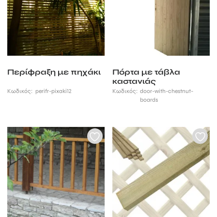
Περίφραξη με πηχάκι
Πόρτα με τάβλα
καστανιάς
Κωδικός:
perifr-pixaki12
Κωδικός:
door-with-chestnut-
boards