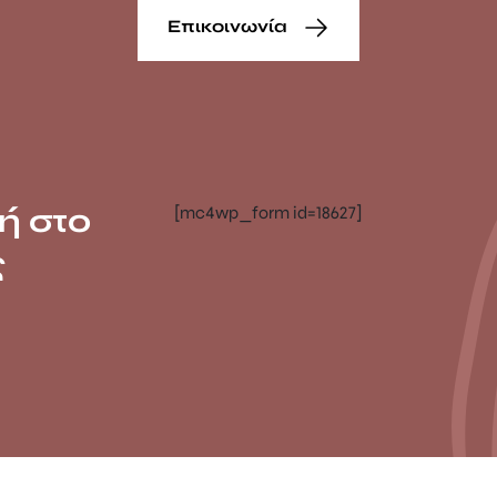
Επικοινωνία
ή στο
[mc4wp_form id=18627]
ς