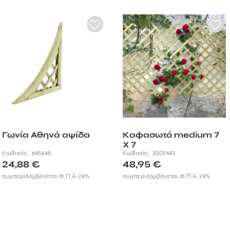
Γωνία Αθηνά αψίδα
Καφασωτό medium 7
X 7
Κωδικός:
645645
Κωδικός:
3005443
24,88
€
48,95
€
συμπεριλαμβάνεται Φ.Π.Α. 24%
συμπεριλαμβάνεται Φ.Π.Α. 24%