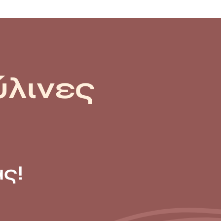
ύλινες
ς!