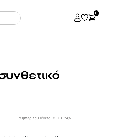
0
συνθετικό
συμπεριλαμβάνεται Φ.Π.Α. 24%