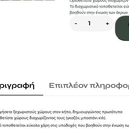
Οριοθετίστε χώρους διαχωρίζοντα
Το διαχωριστικό τοποθετείται ε
βοηθούν στην ένωση των άκρων 
Ρόλ
-
+
μπάρ
συνθετικό
sierra
ποσότητα
ριγραφή
Επιπλέον πληροφο
ργήσετε ξεχωριστούς χώρους στον κήπο, δημιουργώντας πρωτότυπα
θετίστε χώρους διαχωρίζοντας τους (γκαζόν, μποστάνι κτλ).
κό τοποθετείται εύκολα χάρη στις υποδοχές που βοηθούν στην ένωση τ