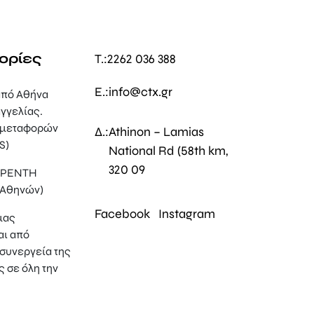
ορίες
T.:
2262 036 388
E.:
info@ctx.gr
πό Αθήνα
γγελίας.
 μεταφορών
Δ.:
Athinon – Lamias
S)
National Rd (58th km,
320 09
, ΡΕΝΤΗ
 Αθηνών)
Facebook
Instagram
μας
αι από
συνεργεία της
ς σε όλη την