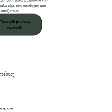
ς τους (γκαζόν, μποστάνι κτλ).
ύκολα χάρη στις υποδοχές που
μεταξύ τους.
Προσθήκη στο
καλάθι
ρίες
ων άκρων