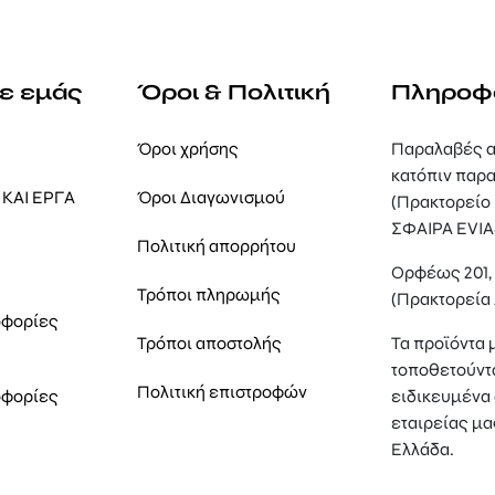
με εμάς
Όροι & Πολιτική
Πληροφ
Όροι χρήσης
Παραλαβές α
κατόπιν παρα
ΚΑΙ ΕΡΓΑ
Όροι Διαγωνισμού
(Πρακτορείο
ΣΦΑΙΡΑ EVIA
Πολιτική απορρήτου
Ορφέως 201
Τρόποι πληρωμής
(Πρακτορεία
οφορίες
Τρόποι αποστολής
Τα προϊόντα 
τοποθετούντ
Πολιτική επιστροφών
οφορίες
ειδικευμένα 
εταιρείας μα
Ελλάδα.