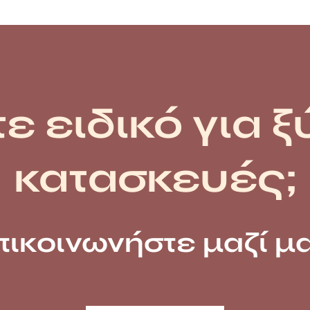
ε ειδικό για ξ
κατασκευές;
πικοινωνήστε μαζί μα