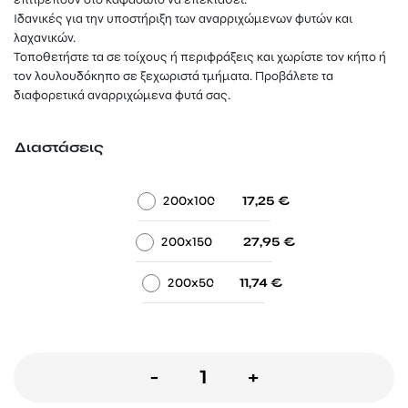
27,95 €
Ιδανικές για την υποστήριξη των αναρριχώμενων φυτών και
λαχανικών.
Τοποθετήστε τα σε τοίχους ή περιφράξεις και χωρίστε τον κήπο ή
τον λουλουδόκηπο σε ξεχωριστά τμήματα. Προβάλετε τα
διαφορετικά αναρριχώμενα φυτά σας.
Διαστάσεις
-
-
200x100
17,25
€
-
-
200x150
27,95
€
-
-
200x50
11,74
€
Πέργκολα
-
+
τοίχου