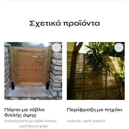
Σχετικά προϊόντα
Πόρτα με τάβλα
Περίφραξη με πηχάκι
διπλής όψης
Κωδικός:
porta-με-ταβλα-διπλησ-
Κωδικός:
perifr-pixaki12
οψηhttpsctx-grwp-