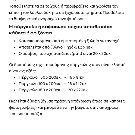
Τοποθετήστε τα σε τοίχους ή περιφράξεις και χωρίστε τον
κήπο ή τον λουλουδόκηπο σε ξεχωριστά τμήματα. Προβάλετε
τα διαφορετικά αναρριχώμενα φυτά σας.
Η πέργκολα ή καφασωτό τοίχου τοποθετείται
κάθετα ή οριζόντια.
Κατασκευασμένη από εμποτισμένη ξυλεία για αντοχή.
Αποτελείται από ξύλινο Πηχάκι 1,2 x 3εκ.
Ο ρόμβος που σχηματίζεται (μάτι) είναι 20 x 20εκ.
Οι διαστάσεις της πτυσσόμενης πέργκολας όταν είναι κλειστή
είναι ως εξής:
Πέργκολα 50 x 200εκ. – 15 x 81εκ.
Πέργκολα 100 x 200εκ. – 15 x 142εκ.
Πέργκολα 150 x 200εκ. – 20 x 220εκ.
Πωλείται άβαφη (όχι σε πράσινη απόχρωση όπως σε κάποιες
φωτογραφίες) και μπορείτε να την βάψετε στην απόχρωση
που σας ταιριάζει