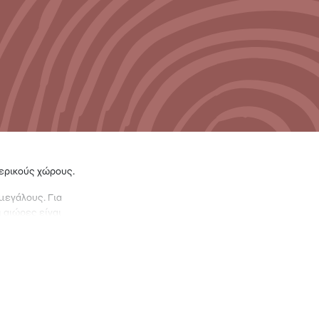
τερικούς χώρους.
μεγάλους. Για
ι αιώρες είναι
ύλινες κούνιες
 καλύτερα στις