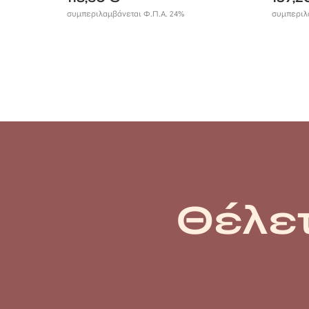
συμπεριλαμβάνεται Φ.Π.Α. 24%
συμπεριλ
Θέλετ