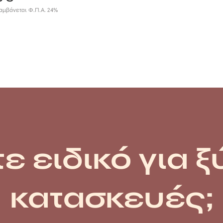
αμβάνεται Φ.Π.Α. 24%
ε ειδικό για ξ
κατασκευές;