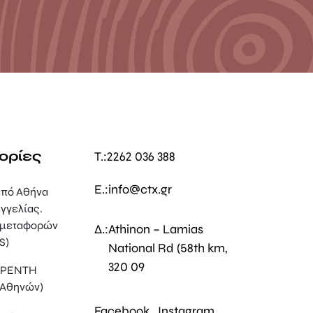
ορίες
T.:
2262 036 388
E.:
info@ctx.gr
πό Αθήνα
γγελίας.
 μεταφορών
Δ.:
Athinon – Lamias
S)
National Rd (58th km,
320 09
, ΡΕΝΤΗ
 Αθηνών)
Facebook
Instagram