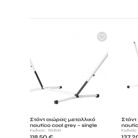
Στάντ αιώρας μεταλλικό
Στάντ
nautico cool grey – single
nautic
Κωδικός:
7654543
Κωδικός
118,50
€
137,2