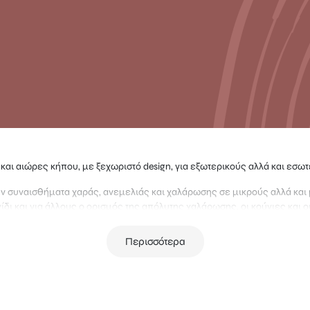
 και αιώρες κήπου, με ξεχωριστό design, για εξωτερικούς αλλά και εσω
ν συναισθήματα χαράς, ανεμελιάς και χαλάρωσης σε μικρούς αλλά και 
δι και για άλλους ο ορισμός της απόλυτης χαλάρωσης, οι κούνιες και ο
κά για κάθε εξωτερικό χώρο και για κάθε ηλικία.
Περισσότερα
 κρεμαστές για ενήλικες αλλά και παιδικές ή και με δική τους βάση οι ξ
ικιλία σχεδίων, χρωμάτων και μεγεθών για να βρείτε αυτό που ταιριάζει
 σας αλλά και την αισθητική σας.