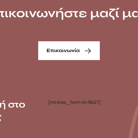
πικοινωνήστε μαζί μα
Επικοινωνία
ή στο
[mc4wp_form id=18627]
ς