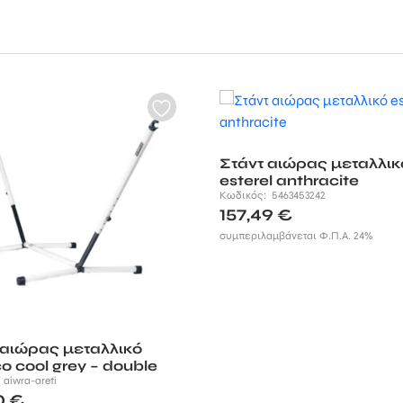
Στάντ αιώρας μεταλλικ
esterel anthracite
Κωδικός:
5463453242
157,49
€
συμπεριλαμβάνεται Φ.Π.Α. 24%
 αιώρας μεταλλικό
o cool grey – double
:
aiwra-areti
0
€