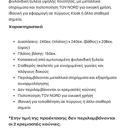
φινλανδική ξυλεία υψηλής ποιότητας, με μεταλλικά
στηρίγματα και πιστοποίηση TÜV NORD για οικιακή χρήση.
Ιδανική για εφαρμογή σε πύργους Kiosk ή άλλα σταθερά
σημεία.
Χαρακτηριστικά
Διαστάσεις: 240εκ. (πλάτος) x 240εκ. (βάθος) x 208εκ.
(ύψος)
Πλάτος βάσης: 150εκ.
Κατασκευή από εμποτισμένη φινλανδική ξυλεία
Σταθερός σκελετός με ενισχυμένες γωνίες και
πλάγιους δοκούς
Περιλαμβάνονται μεταλλικά στηρίγματα και εξαρτήματα
συναρμολόγησης
Δεν περιλαμβάνονται οι κρεμαστές κούνιες
Πιστοποίηση TÜV NORD για οικιακή χρήση
Ιδανική για τοποθέτηση σε πύργους ή άλλο σταθερό
σημείο
*Στην τιμή της προέκτασης δεν περιλαμβάνονται
οι 2 κρεμαστές κούνιες.