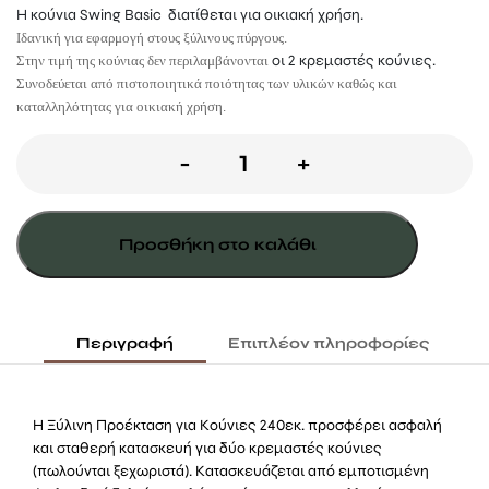
Η κούνια Swing Basic διατίθεται για οικιακή χρήση.
Ιδανική για εφαρμογή στους ξύλινους πύργους.
οι 2 κρεμαστές κούνιες.
Στην τιμή της κούνιας δεν περιλαμβάνονται
Συνοδεύεται από πιστοποιητικά ποιότητας των υλικών καθώς και
καταλληλότητας για οικιακή χρήση.
Ξύλινη
-
+
Προέκταση
για
Προσθήκη στο καλάθι
Κούνιες
-
240εκ.
Περιγραφή
Επιπλέον πληροφορίες
ποσότητα
Η Ξύλινη Προέκταση για Κούνιες 240εκ. προσφέρει ασφαλή
και σταθερή κατασκευή για δύο κρεμαστές κούνιες
(πωλούνται ξεχωριστά). Κατασκευάζεται από εμποτισμένη