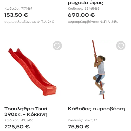
pagoda ύψος
τσουλήθρας 120εκ.
Κωδικός:
7474467
Κωδικός:
65465465
153,50
€
690,00
€
συμπεριλαμβάνεται Φ.Π.Α. 24%
συμπεριλαμβάνεται Φ.Π.Α. 24%
Τσουλήθρα Tsuri
Κάθοδος πυροσβέστη
290εκ. – Κόκκινη
Κωδικός:
4353466
Κωδικός:
7567547
225,50
€
75,50
€