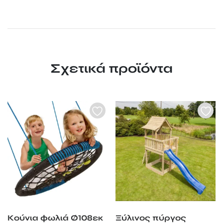
Σχετικά προϊόντα
Κούνια φωλιά Ø108εκ
Ξύλινος πύργος