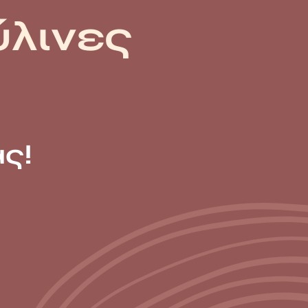
ύλινες
ς!