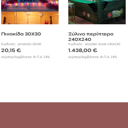
Πινακίδα 30Χ30
Ξύλινο περίπτερο
240Χ240
Κωδικός:
pinakida-30x30
Κωδικός:
wooden-kiosk-240x240
20,15
€
1.438,00
€
συμπεριλαμβάνεται Φ.Π.Α. 24%
συμπεριλαμβάνεται Φ.Π.Α. 24%