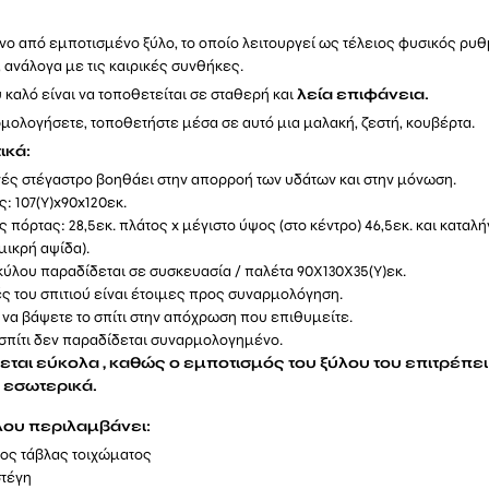
ο από εμποτισμένο ξύλο, το οποίο λειτουργεί ως τέλειος φυσικός ρυθ
ανάλογα με τις καιρικές συνθήκες.
υ καλό είναι να τοποθετείται σε σταθερή και
λεία επιφάνεια.
μολογήσετε, τοποθετήστε μέσα σε αυτό μια μαλακή, ζεστή, κουβέρτα.
ικά:
νές στέγαστρο βοηθάει στην απορροή των υδάτων και στην μόνωση.
ς: 107(Υ)x90x120εκ.
ς πόρτας: 28,5εκ. πλάτος x μέγιστο ύψος (στο κέντρο) 46,5εκ. και καταλή
 μικρή αψίδα).
σκύλου παραδίδεται σε συσκευασία / παλέτα 90Χ130Χ35(Υ)εκ.
ς του σπιτιού είναι έτοιμες προς συναρμολόγηση.
να βάψετε το σπίτι στην απόχρωση που επιθυμείτε.
 σπίτι δεν παραδίδεται συναρμολογημένο.
εται εύκολα , καθώς ο εμποτισμός του ξύλου του επιτρέπει
 εσωτερικά.
ύλου περιλαμβάνει:
ος τάβλας τοιχώματος
στέγη