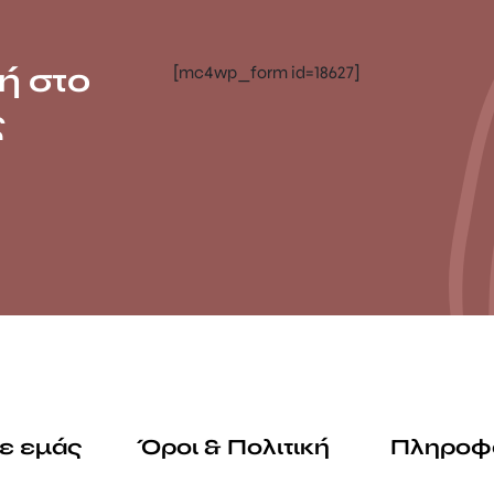
ή στο
[mc4wp_form id=18627]
ς
με εμάς
Όροι & Πολιτική
Πληροφ