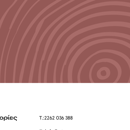
ορίες
T.:
2262 036 388