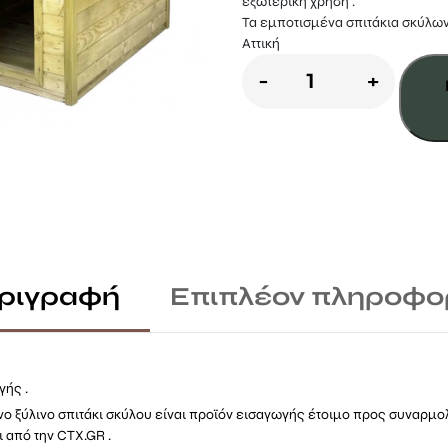
εξωτερική χρήση .
Τα εμποτισμένα σπιτάκια σκύλων
Αττική
Ξύλινο
-
+
σπίτι
σκύλου
90
x
120
εκ
ριγραφή
Επιπλέον πληροφο
ποσότητα
γής .
ο ξύλινο σπιτάκι σκύλου είναι προϊόν εισαγωγής έτοιμο προς συναρμο
 από την CTX.GR .