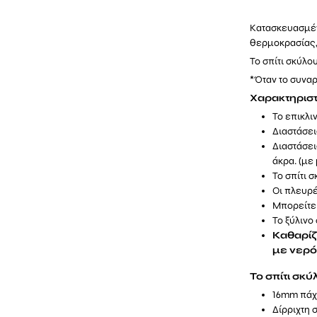
Κατασκευασμέν
θερμοκρασίας, 
Το σπίτι σκύλο
*Όταν το συναρ
Χαρακτηριστ
Το επικλι
Διαστάσει
Διαστάσει
άκρα. (με
Το σπίτι 
Οι πλευρέ
Μπορείτε 
Το ξύλινο
Καθαρίζ
με νερό
Το σπίτι σκ
16mm πάχ
Δίρριχτη 