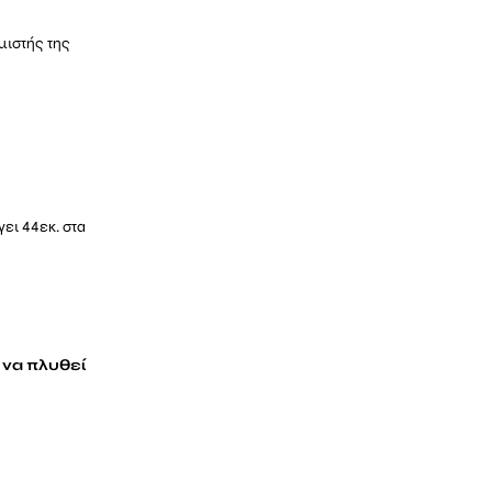
μιστής της
γει 44εκ. στα
 να πλυθεί