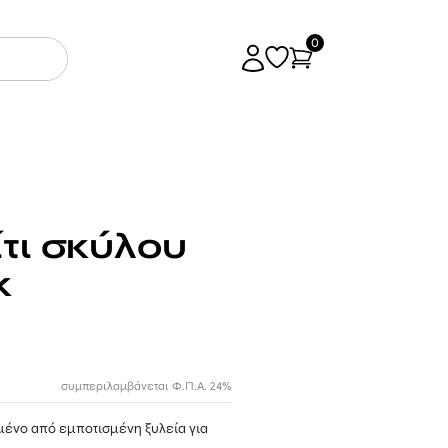
0
ίτι σκύλου
κ
συμπεριλαμβάνεται Φ.Π.Α. 24%
μένο από εμποτισμένη ξυλεία για