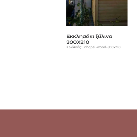
Εκκλησάκι ξύλινο
300Χ210
Κωδικός:
chapel-wood-300x210