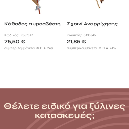
Κάθοδος πυροσβέστη
Σχοινί Αναρρίχησης
Κωδικός:
7567547
Κωδικός:
5435345
75,50
€
21,85
€
συμπεριλαμβάνεται Φ.Π.Α. 24%
συμπεριλαμβάνεται Φ.Π.Α. 24%
Θέλετε ειδικό για ξύλινες
κατασκευές;