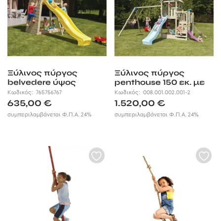
Ξύλινος πύργος
Ξύλινος πύργος
belvedere ύψος
penthouse 150 εκ. με
τσουλήθρας 150εκ.
προέκταση
Κωδικός:
765756767
Κωδικός:
008.001.002.001-2
635,00
€
1.520,00
€
συμπεριλαμβάνεται Φ.Π.Α. 24%
συμπεριλαμβάνεται Φ.Π.Α. 24%