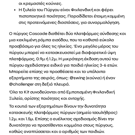
οι κρεμαστές κούνιες.
Η ξυλεία του Πύργου είναι Φινλανδική και φέρει
πιστοποιητικά ποιότητας. Παραδίδεται έτοιμη κομμένη
στις προτεινόμενες διαστάσεις, για συναρμολόγηση.
Ο πύργος Cascade διαθέτει δύο πλατφόρμες σύνδεσης και
μια κεκλιμένη ράμπα εισόδου, που το καθιστά εύκολα
προσβάσιμο για όλες τις ηλικίες. Ένα μεγάλο μέρος του
πύργου μπορεί να κατασκευαστεί με διαφορετικά ύψη
πλατφόρμας, 0.9μ ή 1.2μ. Η μικρότερη έκδοση αυτού του
πύργου σχεδιάστηκε ειδικά για παιδιά ηλικίας 3-6 ετών.
Μπορείτε επίσης να προσθέσετε και τα υπόλοιπα
εξαρτήματα της σειράς, όπως: @swing (κούνια) ή έναν
@challenger στη δεξιά πλευρά.
Όλα τα Kit συνοδεύονται από Εμποτισμένη Φινλανδική
Ξυλεία, αρίστης ποιότητας και αντοχής.
Τα κουτιά των εξαρτημάτων δίνουν την δυνατότητα
κατασκευής πλατφόρμας πύργων (σημείο τσουλήθρας)
1.2μ. και 1.5μ. Επίσης ο ευέλικτος σχεδιασμός δίνει την
δυνατότητα να προστίθενται κομμάτια στους πύργους,
καθώς αναπτύσσεται και ο αριθμός των παιδιών.