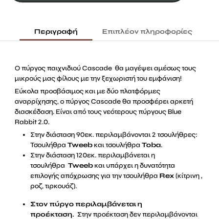
προέκταση
120εκ.
Περιγραφή
Επιπλέον πληροφορίες
ποσότητα
Ο πύργος παιχνιδιού Cascade θα μαγέψει αμέσως τους
μικρούς μας φίλους με την ξεχωριστή του εμφάνιση!
Εύκολα προσβάσιμος και με δύο πλατφόρμες
αναρρίχησης, ο πύργος Cascade θα προσφέρει αρκετή
διασκέδαση. Είναι από τους νεότερους πύργους Blue
Rabbit 2.0.
Στην διάσταση 90εκ. περιλαμβάνονται 2 τσουλήθρες:
Τσουλήθρα
Tweeb
και τσουλήθρα
Toba
.
Στην διάσταση 120εκ. περιλαμβάνεται η
τσουλήθρα
Tweeb
και υπάρχει η δυνατότητα
επιλογής απόχρωσης για την τσουλήθρα
Rex
(κίτρινη ,
ροζ, τιρκουάζ).
Στον πύργο περιλαμβάνεται η
προέκταση.
Στην προέκταση δεν περιλαμβάνονται