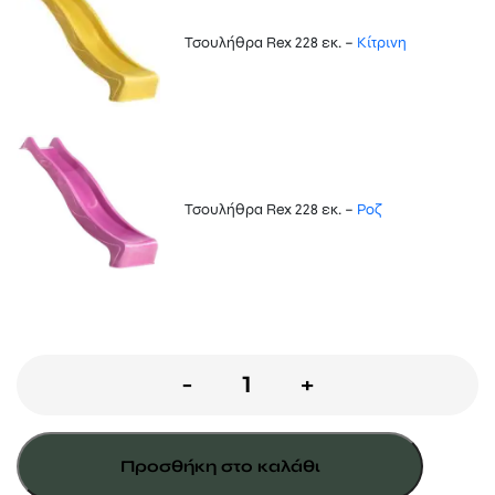
Τσουλήθρα Rex 228 εκ. –
Κίτρινη
Τσουλήθρα Rex 228 εκ. –
Ροζ
Ξύλινος
-
+
πύργος
cascade
Προσθήκη στο καλάθι
με