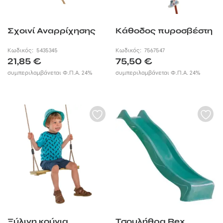
Σχοινί Αναρρίχησης
Κάθοδος πυροσβέστη
Κωδικός:
5435345
Κωδικός:
7567547
21,85
€
75,50
€
συμπεριλαμβάνεται Φ.Π.Α. 24%
συμπεριλαμβάνεται Φ.Π.Α. 24%
Ξύλινη κούνια
Τσουλήθρα Rex