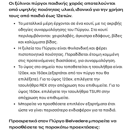
O
ι ξύλινοι πύργοι παιδικής χαράς αποτελούνται
από υψηλής ποιότητας υλικά, ιδανικά για την χρήση
τους από παιδιά έως 12ετών.
Τα μεταλλικά μέρη έρχονται σε ένα κουτί, με τις ακριβής
οδηγίες συναρμολόγησης του Πύργου. Στο κουτί
περιλαμβάνονται: χειρολαβές, άγκιστρα εδάφους, βίδες
και καλύμματα βίδας.
Η ξυλεία του Πύργου είναι Φινλανδική και φέρει
πιστοποιητικά ποιότητας. Παραδίδεται έτοιμη κομμένη
στις προτεινόμενες διαστάσεις, για συναρμολόγηση.
Το ύψος στο σημείο που τοποθετείται η τσουλήθρα είναι
120εκ. και 150εκ.(εξαρτάται από τον πύργο που θα
επιλέξετε). Για το ύψος 120εκ. επιλέγετε την
τσουλήθρα REX στην απόχρωση που επιθυμείτε. Για το
ύψος 150εκ. επιλέγετε την τσουλήθρα TSURI στην
απόχρωση που επιθυμείτε.
Μπορείτε να προσθέσετε επιπλέον εξαρτήματα έτσι
ώστε να γίνει περισσότερο ενδιαφέρον για τα παιδιά.
Προαιρετικά
στον Πύργο Belvedere
μπορείτε να
προσθέσετε τις παρακάτω προεκτάσεις: