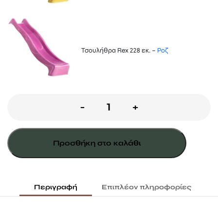
Τσουλήθρα Rex 228 εκ. –
Ροζ
Ξύλινος
-
+
πύργος
Belvedere
Προσθήκη στο καλάθι
ύψος
τσουλήθρας
120εκ.
Περιγραφή
Επιπλέον πληροφορίες
ποσότητα