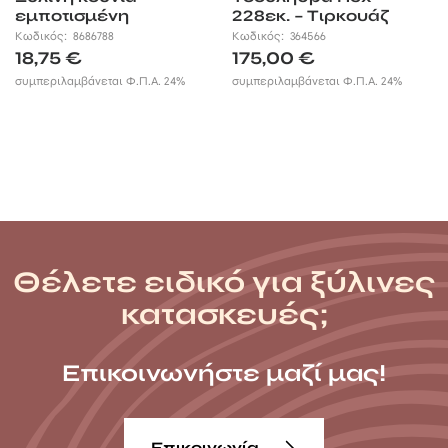
εμποτισμένη
228εκ. – Τιρκουάζ
Πράσινη
Κωδικός:
8686788
Κωδικός:
364566
18,75
€
175,00
€
συμπεριλαμβάνεται Φ.Π.Α. 24%
συμπεριλαμβάνεται Φ.Π.Α. 24%
Θέλετε ειδικό για ξύλινες
κατασκευές;
Επικοινωνήστε μαζί μας!
Επικοινωνία